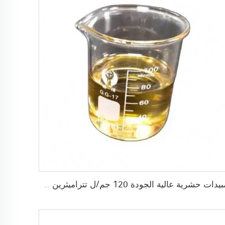
مبيدات حشرية عالية الجودة 120 جم/ل تتراميثرين + 40 جم/ل برمترين + 60 جم/ل PBO (بيبيرونيل بوتوكسيد) EC