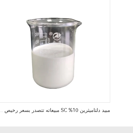
مبيد دلتاميثرين 10% SC مبيعاته تتصدر بسعر رخيص لمكا