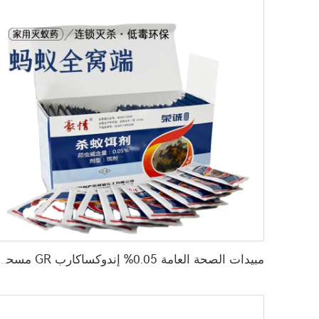
مبيدات الصحة العامة 0.05% إندوكساكارب GR مسحوق لقتل النمل الأحمر