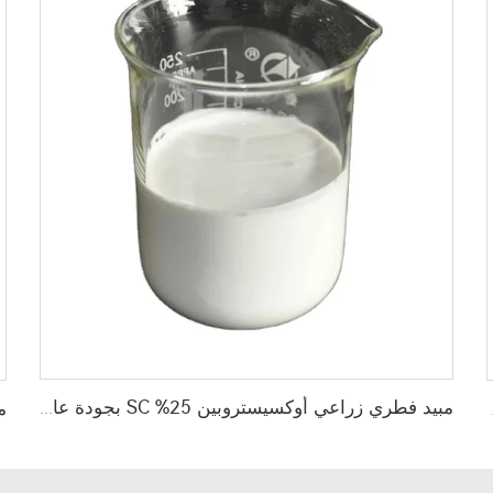
مبيد فطري زراعي أوكسيستروبين 25% SC بجودة عالية
فحة الآفات