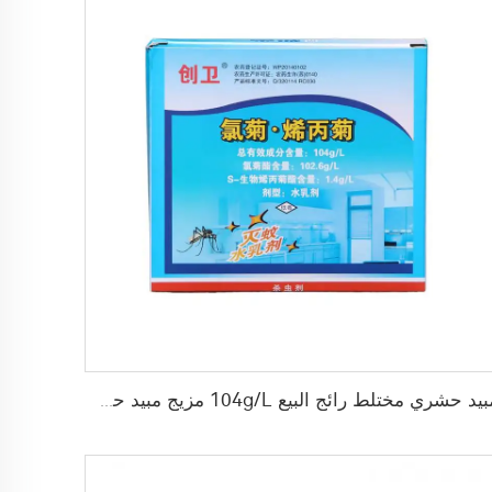
مبيد حشري مختلط رائج البيع 104g/L مزيج مبيد حشري 102.6g/L بيرميثرين + 1.4g/L S-bioallethrin EW مبيد حشري فعال للتحكم في الآفات المنزلية