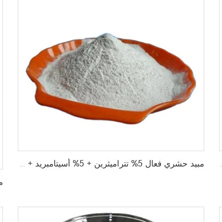
ميثرين DP بسعر الشركة المصنعة
مبيد حشري فعال 5% تتراميثرين + 5% أسيتامبريد + 10% لامبدا سايالوثرين مسحوق لمكافحة الآفات