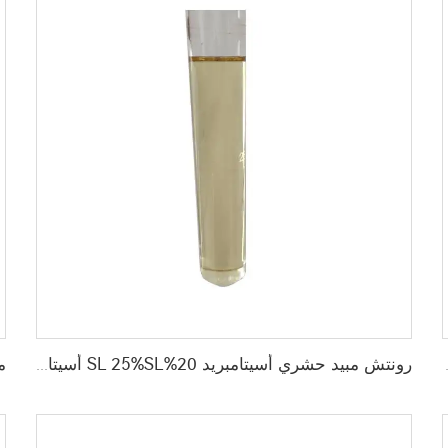
 الناري والنمل العادي
رونتش مبيد حشري أسيتامبريد 20%SL 25%SL أسيتامبريد SL