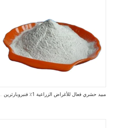
مبيد حشري فعال للأغراض الزراعية 1٪ فنبروبارثرين + 0.13٪ دلتا