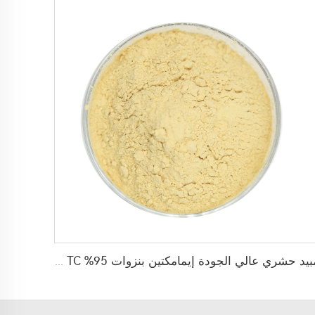
مبيد حشري عالي الجودة إيمامكتين بنزوات 95% TC إيمامكتين بنزوات تقني