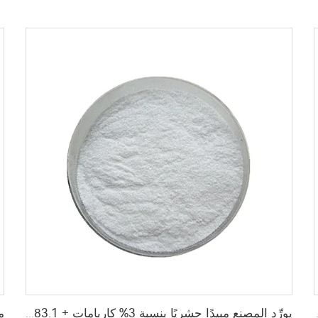
2 كاربامات wp
يورِّد المصنع مبيدًا حشريًا بنسبة 3% كاربامات + 83.1% نيكلوساميد WP لمكافحة الآفات.