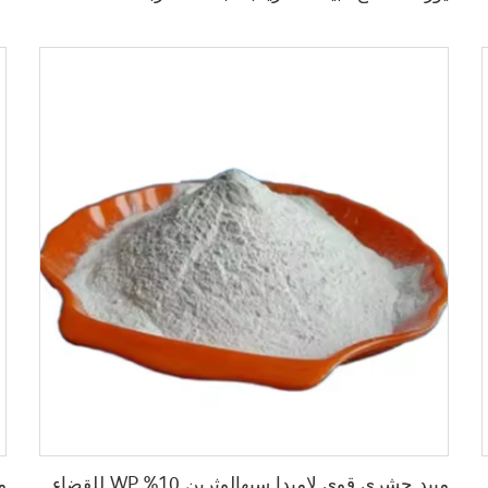
مبيد حشري قوي لامبدا سيهالوثرين 10% WP للقضاء على البعوض والذباب والبقّ