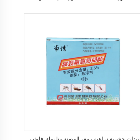
مبيدات حشرية زراعية بسعر المصنع بيتا ساي فلوثرين 2.5% SC لمكافحة الآفات