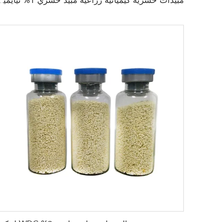
مبيدات حشرية كيميائية زراعية مبيد حشري 1% ثيايميثوكسا