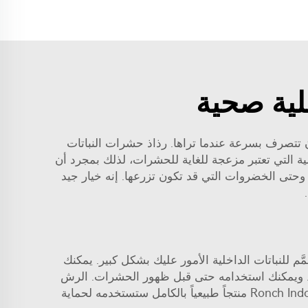
خلية صحية
أن تتصرف بسرعة عندما تراها. رذاذ حشرات النباتات
لأساسية التي تعتبر مزعجة للغاية للحشرات، لذلك بمجرد أن
وحتى الخضروات التي قد تكون تزرعها. إنه خيار جيد
 للنباتات الداخلية الأمور عليك بشكل كبير. يمكنك
ات. ويمكنك استخدامه حتى قبل ظهور الحشرات. الرش
الوقائي يعني أنك تستطيع منع عودة الحشرات. الكلمة الرئيسية هنا هي 'طبيعية'، حيث يعتبر رذاذ Ronch Indoor Plant Bug Spray منتجاً طبيعياً بالكامل ستستخدمه لحماية