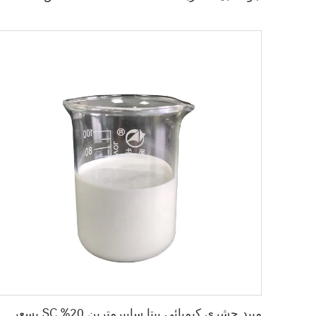
مبيد حشري كيميائي بيتا سايبرمترين 20% SC بسعر مصنع