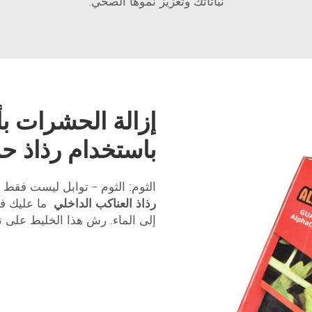
نباتاتك وتعزيز نموها الصحي.
إزالة الحشرات ب
باستخدام رذاذ حش
الثوم: الثوم - توابل ليست فقط 
رذاذ العناكب الداخلي
ما عليك ف
إلى الماء. رش هذا الخليط على ن