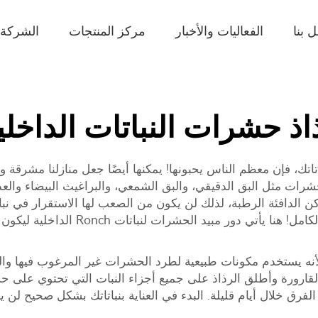
 بنا
الفعاليات والأخبار
مركز المنتجات
الشركة
اذ حشرات النباتات الداخلي
نباتاتك، فإن معظم الناس يحبونها! يمكنها أيضًا جعل منازلنا مشرق
حشرات مثل البق الدقيقي، والبق الشمعي، والبراغيث البيضاء والعد
الدافئة الرطبة، لذلك لن يكون من الصعب لها الاستقرار في نباتا
بيد الحشرات لنباتات Ronch الداخلية ليكون أداة مفيدة للغاية.
لداخلية فريد من نوعه لأنه يستخدم مكونات طبيعية لطرد الحشرات غير المرغوب ف
القارورة وأطلق الرذاذ على جميع أجزاء النبات التي تحتوي على ح
ق خلال أيام قليلة. البدء في العناية بنباتاتك بشكل صحيح لن ي