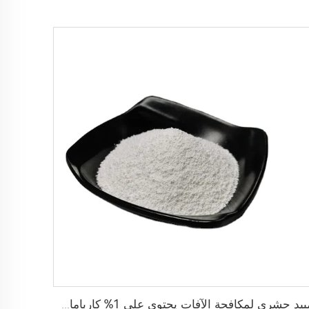
مبيد حشري لمكافحة الآفات يحتوي على 1% كاربامات + 0.5% بيريثرين DP