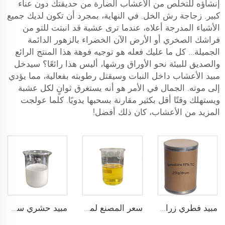
إنشاؤه للتخلص من الأعشاب الضارة من حديقتك دون عناء
كبير. زجاجة رش الخل. في النهاية، بمجرد أن تكون لديك جميع
الأشياء المدرجة أعلاه، عندما ترى عشبة قد انبتت للتو من
فراشك الصخري أو الأرض الآن الخضراء بالزهور الدائمة
الجميلة... كل ما عليك فعله هو توجيه فوهة هذا المنتج الرائع
والصديق للبيئة نحو الأوراق ورشها، أليس هذا رائعًا؟ سيدخل
مبيد الأعشاب داخل النبات وسيقتل رطوبته بفعالية، مما يؤدي
إلى موته. الجمال في الأمر هو أنه يستغرق ثوانٍ لكل عشبة
ويستهلك وقتًا أقل بكثير مقارنة بسحبها يدويًا. كلما عولجت
المزيد من الأعشاب، كان ذلك أفضل!
مبيد فطري زراعي إبروديون 97%TC إبروديون tc CAS 36734-19-7
سعر المصنع لمبيد فطري هكساكونازول 5%EC 10%EC بجودة جيدة
مبيد حشري سريع المفعول يُباع بكثرة كلورفينابير سائل 500 جم/ل SC