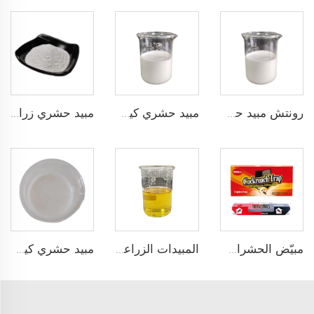
رونتش مبيد حشري ذي جودة جيدة 120غ/ل ثيايميثوكسام + 100غ/ل لامدا سايالوترين + 500غ/ل كلورفينابير SC
مبيد حشري كيميائي 52.5غ/ل نوافالورون + 9غ/ل إيمامكتين بنزوات SC للقضاء على الآفات
مبيد حشري زراعي لامبدا سايالوثرين 20% SP لمكافحة الآفات
مبيّض الحشرات الساخن للبيع فخ النمل الأبيض 1.5% بروبوكسور مادة قاتلة جذابة للنمل الأبيض
المبيدات الزراعية 15 جم/ل تتراميثرين + 170 جم/ل سايبرميثرين EC لمكافحة الآفات
مبيد حشري كيميائي 30غ/ل أبامكتين + 139غ/ل ثيايميثوكسام SC بسعر رخيص