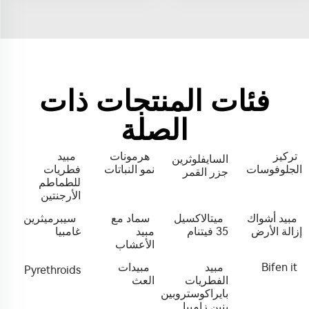
فئات المنتجات ذات
الصلة
تركيز
هرمونات
مبيد
السايفلوثرين
الجلوفوسات
نمو النباتات
فطريات
جزر القمر
للطماطم
الأرجنتين
مبيد أشواك
ميتالاكسيل
سماد مع
سيبرميثرين
إزالة الأرض
35 فيتنام
مبيد
غامبيا
الأعشاب
Bifen it
مبيد
مبيدات
Pyrethroids
الفطريات
العث
بايراكوستروبين
بنين زامبيا