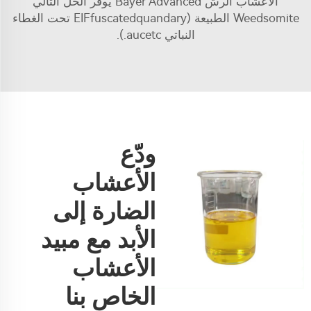
الأعشاب الرش Bayer Advanced يوفر الحل التالي
Weedsomite الطبيعة (EIFfuscatedquandary تحت الغطاء
النباتي aucetc.).
ودّع
الأعشاب
الضارة إلى
الأبد مع مبيد
الأعشاب
الخاص بنا