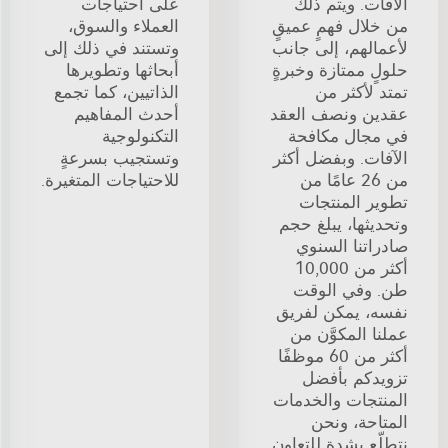
الآفات. ويتم ذلك
على احتياجات
من خلال فهمٍ عميقٍ
العملاء والسوق،
لأعمالهم، إلى جانب
وتستند في ذلك إلى
حلولٍ ممتازة وخبرةٍ
أبحاثها وتطويرها
تمتد لأكثر من
الذاتيين، كما تجمع
عقدين ونصف العقد
أحدث المفاهيم
في مجال مكافحة
التكنولوجية
الآفات. وبفضل أكثر
وتستجيب بسرعةٍ
من 26 عامًا من
للاحتياجات المتغيرة.
تطوير المنتجات
وتحديثها، يبلغ حجم
صادراتنا السنوي
أكثر من 10,000
طن. وفي الوقت
نفسه، يمكن لفريق
عملنا المكوَّن من
أكثر من 60 موظفًا
تزويدكم بأفضل
المنتجات والخدمات
المتاحة، ونحن
نتطلّع بشدة للتعاون