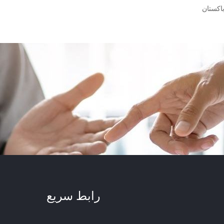
باكستان
رابط سريع