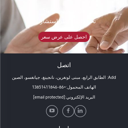
هل تهتم بمنتجاتنا؟
نحن دائمًا ننتظر استشارتك.
احصل على عرض سعر
اتصل
Add: الطابق الرابع، مبنى لونغرين، نانجينغ، جيانغسو، الصين
الهاتف المحمول:
+86-13851411846
البريد الإلكتروني:
[email protected]