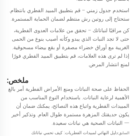
استخدم جدول زمني – قم بتطبيق المبيد الفطري بانتظام.
ستحتاج إلى روتين رش منتظم لضمان الحماية المستمرة.
كن مراقبًا لنباتاتك – تحقق من علامات العدوى الفطرية،
حتى لا تجد النبات الذي يبدو وكأنه أصيب بنوع من الحمى
الغريبة مع أوراق خضراء مصفرة أو بقع بيضاء مسحوقية.
إذا لم ترى هذه العلامات، قم بتطبيق المبيد الفطري فورًا
لمنع انتشار المرض.
ملخص:
الحفاظ على صحة النباتات ومنع الأمراض الفطرية أمر بالغ
الأهمية لرعاية النباتات. باستخدام النوع المناسب من
المبيدات الفطرية واتباع هذه النصائح، يمكنك ضمان أن
يكون حديقتك المزهرة مستمرة طوال العام. وتذكير أخير
— النباتات الصحية هي نباتات سعيدة.
دليل النهائي لمبيدات الفطريات: كيف تحمي نباتاتك
السابق: