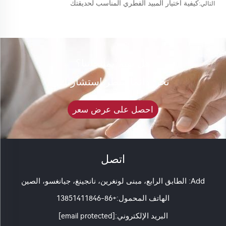
كيفية اختيار المبيد الفطري المناسب لحديقتك
التالي:
هل تهتم بمنتجاتنا؟
نحن دائمًا ننتظر استشارتك.
احصل على عرض سعر
اتصل
Add: الطابق الرابع، مبنى لونغرين، نانجينغ، جيانغسو، الصين
الهاتف المحمول:
+86-13851411846
البريد الإلكتروني:
[email protected]