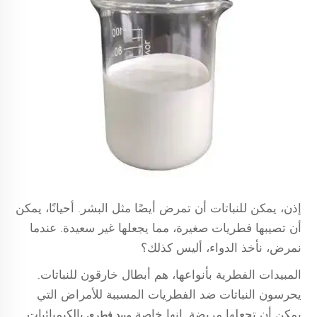
إذن، يمكن للنباتات أن تمرض أيضًا مثل البشر. أحيانًا، يمكن
أن تصيبها فطريات صغيرة، مما يجعلها غير سعيدة. عندما
نمرض، نأخذ الدواء، أليس كذلك؟
المبيدات الفطرية بأنواعها، هم أبطال خارقون للنباتات.
يحرسون النباتات ضد الفطريات المسببة للأمراض التي
يمكن أن تجعلها مريضة. إنها خاصة
بالكيميائيات
مبيد فطري