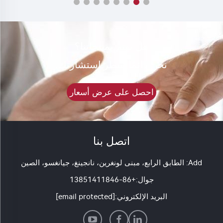
هل تهتم بمنتجاتنا؟
نحن دائمًا ننتظر استشارتك.
احصل على عرض أسعار
اتصل بنا
Add: الطابق الرابع، مبنى لونغرين، نانجينغ، جيانغسو، الصين
جوال:
+86-13851411846
البريد الإلكتروني:
[email protected]