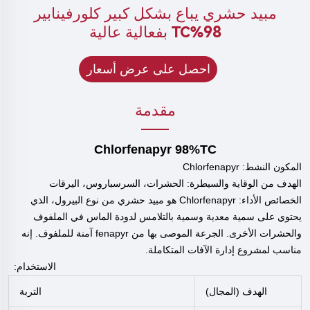
مبيد حشري يباع بشكل كبير كلورفينابير
98%TC بفعالية عالية
احصل على عرض أسعار
مقدمة
Chlorfenapyr 98%TC
المكون النشط: Chlorfenapyr
الهدف من الوقاية والسيطرة: الحشرات، السرسباروس، اليرقات
الخصائص الأداء: Chlorfenapyr هو مبيد حشري من نوع البيرول، الذي
يحتوي على سمية معدية وسمية بالتلامس لدودة الماس في الملفوف
والحشرات الأخرى. الجرعة الموصى بها من fenapyr آمنة للملفوف. إنه
مناسب لمشروع إدارة الآفات المتكاملة.
الاستخدام:
الهدف (المجال)
التربة