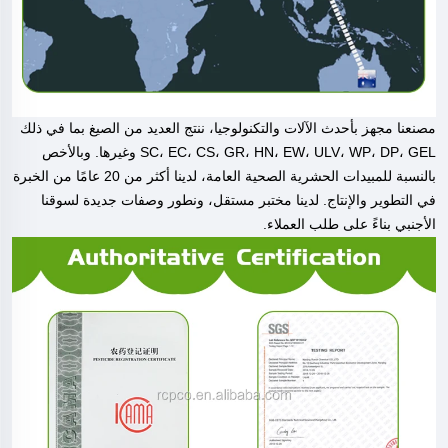
مصنعنا مجهز بأحدث الآلات والتكنولوجيا، ننتج العديد من الصيغ بما في ذلك
SC، EC، CS، GR، HN، EW، ULV، WP، DP، GEL وغيرها. وبالأخص
بالنسبة للمبيدات الحشرية الصحية العامة، لدينا أكثر من 20 عامًا من الخبرة
في التطوير والإنتاج. لدينا مختبر مستقل، ونطور وصفات جديدة لسوقنا
الأجنبي بناءً على طلب العملاء.