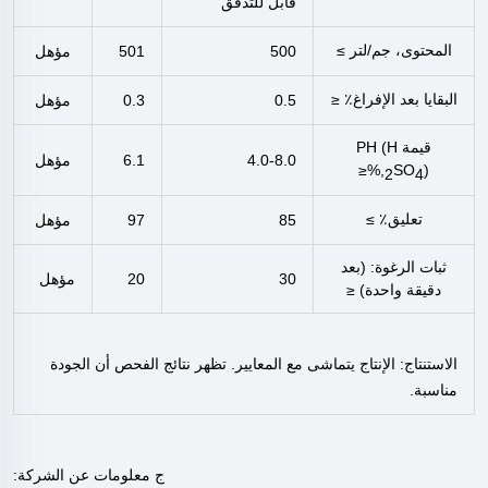
قابل للتدفق
المحتوى، جم/لتر ≥
500
501
مؤهل
البقايا بعد الإفراغ٪ ≤
0.5
0.3
مؤهل
قيمة PH (H
4.0-8.0
6.1
مؤهل
SO
),%≤
2
4
تعليق٪ ≥
85
97
مؤهل
ثبات الرغوة: (بعد
30
20
مؤهل
دقيقة واحدة) ≤
الاستنتاج: الإنتاج يتماشى مع المعايير. تظهر نتائج الفحص أن الجودة
مناسبة.
ج
معلومات عن الشركة: