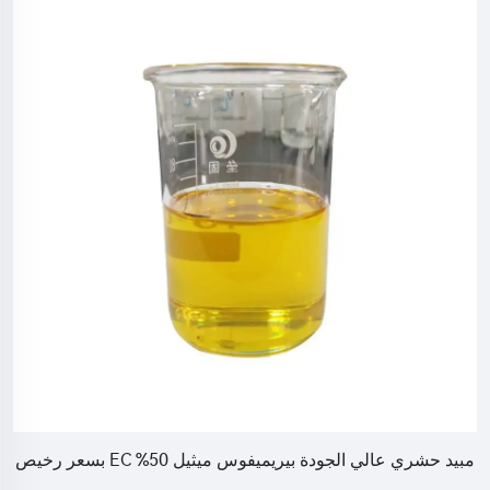
مبيد حشري يباع بشكل كبير إندوكارب 15% SC مبيد حشري
لإندوكارب لمكافحة النمل