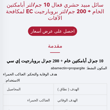
سائل مبيد حشري فعال 10 جم/لتر أبامكتين
الخام + 200 جم/لتر بروبارجيت EC لمكافحة
الآفات
احصل على عرض أسعار
مقدمة
10 جم/ل أبامكتين خام + 200 جم/ل بروبارجيت إي سي
المكون النشط: abamectin+propargite
هدف الوقاية والتحكم:
العناكب الحمراء
الاستخدام:
الهدف (
نطاق
)
المحاصيل
الهدف الوقائي
العناكب الحمراء