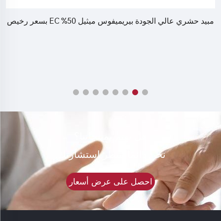
مبيد حشري عالي الجودة بيريميفوس ميثيل 50% EC بسعر رخيص
هل تهتم بمنتجاتنا؟
نحن دائمًا ننتظر استشارتك.
احصل على عرض أسعار