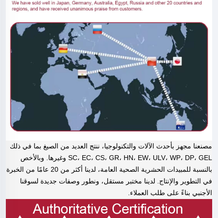
مصنعنا مجهز بأحدث الآلات والتكنولوجيا، ننتج العديد من الصيغ بما في ذلك
SC، EC، CS، GR، HN، EW، ULV، WP، DP، GEL وغيرها. وبالأخص
بالنسبة للمبيدات الحشرية الصحية العامة، لدينا أكثر من 20 عامًا من الخبرة
في التطوير والإنتاج. لدينا مختبر مستقل، ونطور وصفات جديدة لسوقنا
الأجنبي بناءً على طلب العملاء.