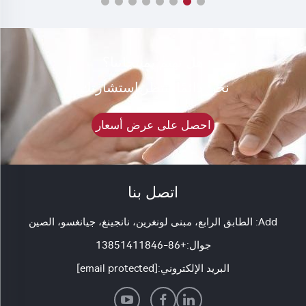
هل تهتم بمنتجاتنا؟
نحن دائمًا ننتظر استشارتك.
احصل على عرض أسعار
اتصل بنا
Add: الطابق الرابع، مبنى لونغرين، نانجينغ، جيانغسو، الصين
جوال:
+86-13851411846
البريد الإلكتروني:
[email protected]