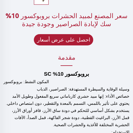
سعر المصنع لمبيد الحشرات بروبوكسور 10%
سك لإبادة الصراصير وجودة جيدة
احصل على عرض أسعار
مقدمة
بروبوكسور 10% SC
المكون النشط:
بروبوكسور
وسيلة الوقاية والسيطرة المستهدفة: الصراصير،
الذباب
خصائص الأداء: إنها مبيد حشري كارباماتي سريع المفعول وطويل الأمد
يحتوي على تأثير باللمس، التسمم بالمعدة والتقطير، دون امتصاص داخلي.
يستخدم بشكل أساسي للتحكم في دودة ساق الأرز، قافز أوراق الأرز،
قمل الأرز، البراغيث القطنية، دودة شجر الفاكهة، قمل الصدأ، الآفات
الحشرية المختلفة للأغذية والحشرات الصحية.
الاستخدام: