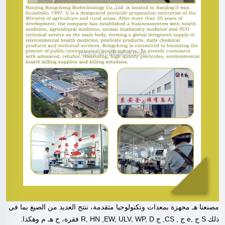
مصنعنا
هـ
مجهزة بمعدات وتكنولوجيا متقدمة، ننتج العديد من الصيغ بما في
ذلك S
ج
,e
ج
, CS,
ج
EW, ULV, WP, D
,
HN
R,
فقرة،
ج
هـ
م
وهكذا.