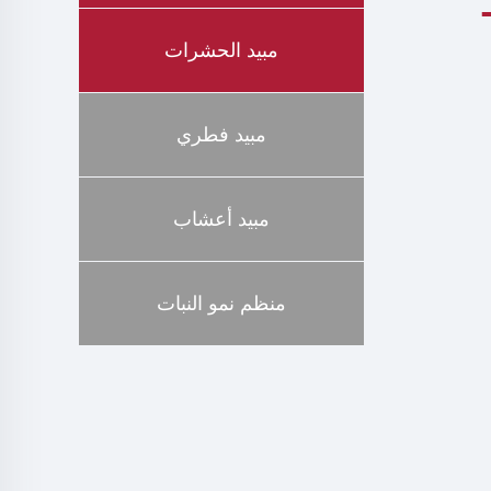
9% TC نقي كاس 69770-
مبيد الحشرات
مبيد فطري
مبيد أعشاب
منظم نمو النبات