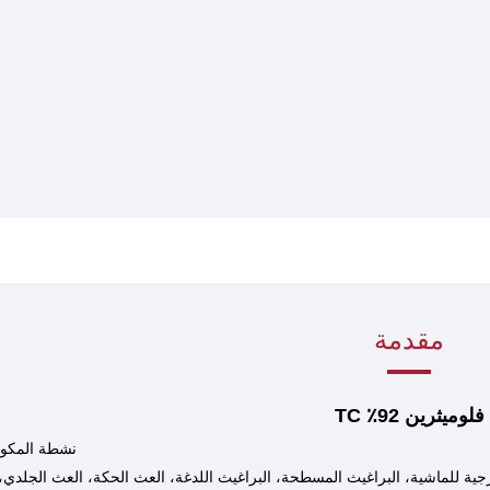
مقدمة
فلوميثرين 92٪ TC
نشطة
المكو
جية للماشية، البراغيث المسطحة، البراغيث اللدغة، العث الحكة، العث الجلدي،