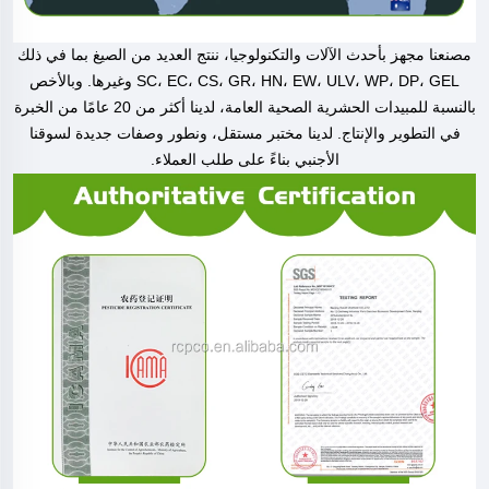
مصنعنا مجهز بأحدث الآلات والتكنولوجيا، ننتج العديد من الصيغ بما في ذلك
SC، EC، CS، GR، HN، EW، ULV، WP، DP، GEL وغيرها. وبالأخص
بالنسبة للمبيدات الحشرية الصحية العامة، لدينا أكثر من 20 عامًا من الخبرة
في التطوير والإنتاج. لدينا مختبر مستقل، ونطور وصفات جديدة لسوقنا
الأجنبي بناءً على طلب العملاء.