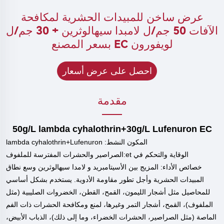
عرض ساخن للمبيدات الحشرية لمكافحة
الآفات 50 جم/ل لامبدا سيهالوثرين + 30 جم/ل
لويفورون EC بسعر المصنع
احصل على عرض أسعار
مقدمة
50g/L lambda cyhalothrin+30g/L Lufenuron EC
المكون النشط: lambda cyhalothrin+Lufenuron
الوقاية والتحكم في
et
:
الصراصير والحشرات المفترسة للملفوف
خصائص الأداء:
المزيج بين الأسيتامبريد و
لامدا سيهالوثرين
وسع نطاق
المبيدات الحشرية وأجل تطور مقاومة الأدوية. يستخدم بشكل أساسي
للمحاصيل مثل أشجار الليمون، القمح، القطن، الخضروات الصليبية (مثل
الملفوف)، القمح، أشجار التمر وغيرها، لمنع ومكافحة الحشرات ذات الفم
الماصة (مثل الصراصير، الحشرات الخضراء، وما إلى ذلك)، الذباب الأبيض،