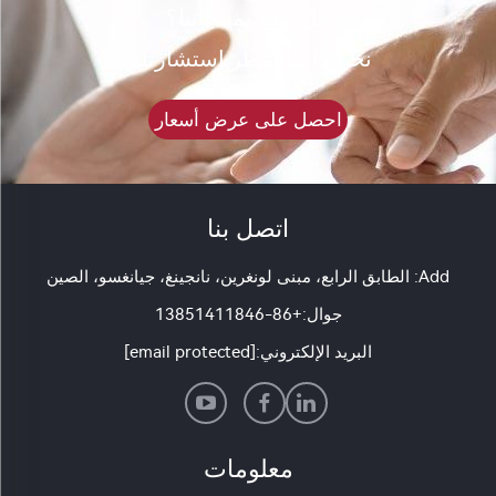
هل تهتم بمنتجاتنا؟
نحن دائمًا ننتظر استشارتك.
احصل على عرض أسعار
اتصل بنا
Add: الطابق الرابع، مبنى لونغرين، نانجينغ، جيانغسو، الصين
جوال:
+86-13851411846
البريد الإلكتروني:
[email protected]
معلومات