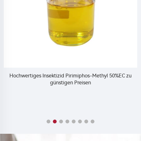
Beliebtes Insektizid Indoxacarb 15%SC Indoxacarb-
Insektizid zur Ameisenbekämpfung