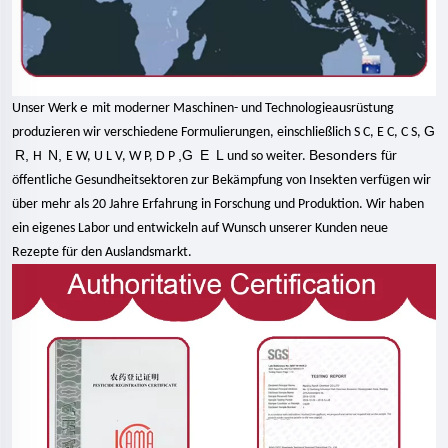
e
Unser Werk
mit moderner Maschinen- und Technologieausrüstung
G
produzieren wir verschiedene Formulierungen, einschließlich S C, E C, C S,
R,
N,
,G
E
L
Besonders
H
E W, U L V, W P, D P
und so weiter.
für
öffentliche Gesundheitsektoren zur Bekämpfung von Insekten verfügen wir
über mehr als 20 Jahre Erfahrung in Forschung und Produktion. Wir haben
ein eigenes Labor und entwickeln auf Wunsch unserer Kunden neue
Rezepte für den Auslandsmarkt.