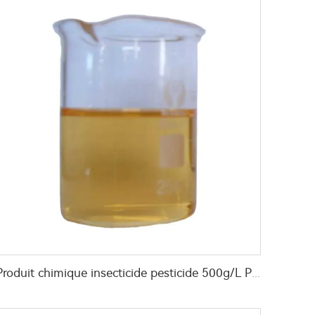
Produit chimique insecticide pesticide 500g/L Profenofos+50g/L Lufenuron EC pour le contrôle des parasites