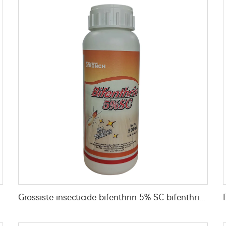
Grossiste insecticide bifenthrin 5% SC bifenthrin-insecticide très efficace pour le contrôle des termites