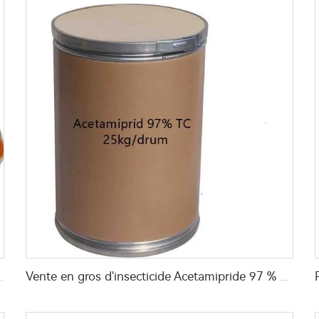
 les mouches et les punaises de lit
Vente en gros d'insecticide Acetamipride 97 % TC à prix abordable