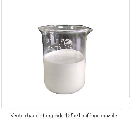
Vente chaude fongicide 125g/L difénoconazole + 150g/L Kresoxim-méthyle SC fongicide mixte à prix abordable