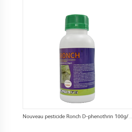
Nouveau pesticide Ronch D-phenothrin 100g/L ME pour usage sanitaire