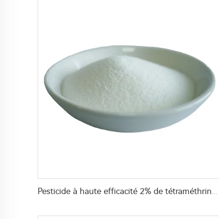
Pesticide à haute efficacité 2% de tétraméthrine + 2,5% de deltaméthrine WP poudre insecticide pour le contrôle des nuisibles