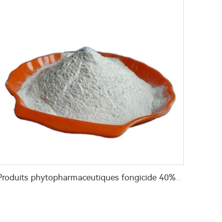
Produits phytopharmaceutiques fongicide 40% carbendazime+5% hexaconazole WP avec une efficacité élevée