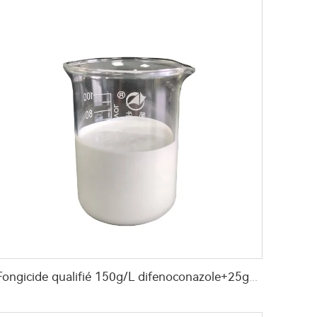
Fongicide qualifié 150g/L difenoconazole+25g/L hexaconazole+200g/L azoxystrobin SC