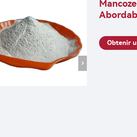
Mancozeb
Abordab
Obtenir u