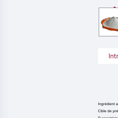
Int
Ingrédient 
Cible de pré
P
caractéri