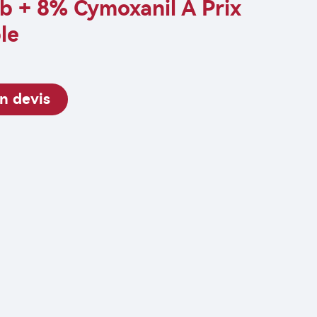
 + 8% Cymoxanil À Prix
le
n devis