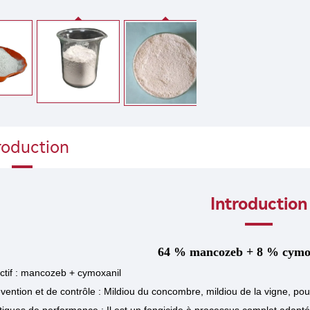
roduction
Introduction
64 % mancozeb + 8 % cymo
actif : mancozeb + cymoxanil
vention et de contrôle :
Mildiou du concombre, mildiou de la vigne, pou
stiques de performance :
Il est
un fongicide à processus complet adapté 