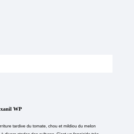
xanil WP
rriture tardive du tomate, chou et mildiou du melon
à divers stades des cultures. C'est un fongicide très