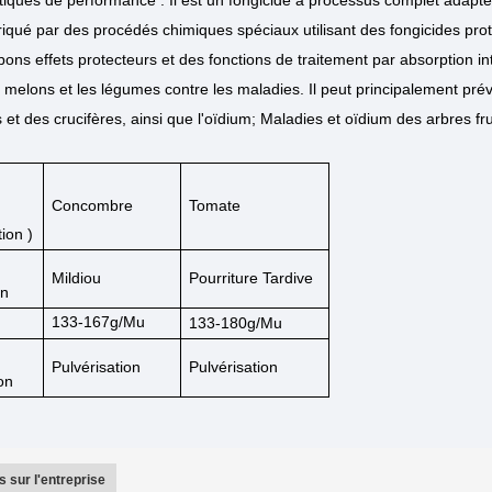
riqué par des procédés chimiques spéciaux utilisant des fongicides prot
 bons effets protecteurs et des fonctions de traitement par absorption inte
 melons et les légumes contre les maladies. Il peut principalement préve
t des crucifères, ainsi que l'oïdium; Maladies et oïdium des arbres fruit
Concombre
Tomate
tion
)
Mildiou
Pourriture Tardive
on
133-167g/mu
133-180g/mu
Pulvérisation
Pulvérisation
ion
s sur l'entreprise