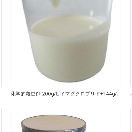
化学的殺虫剤 200g/L イマダクロプリド+144g/L シペルメトリン SE 高品質