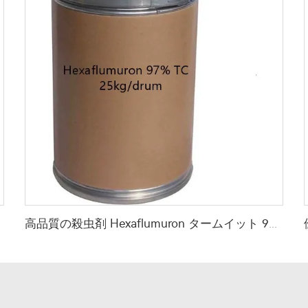
高品質の殺虫剤 Hexaflumuron タームイット 97%TC Hexaflumuron CAS 86479-06-3