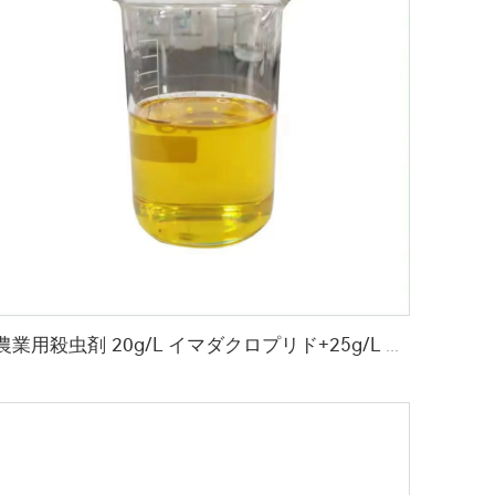
農業用殺虫剤 20g/L イマダクロプリド+25g/L ベータ-シペルメトリン EC イマダクロプリド系殺虫剤で害虫を防除