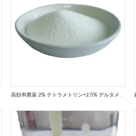
高効率農薬 2% テトラメトリン+2.5% デルタメトリン WP 殺虫剤粉体 害虫駆除用