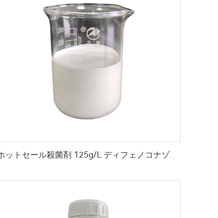
ホットセール殺菌剤 125g/L ディフェノコナゾール+150g/L クレソキシム-メチル SC 混合殺菌剤、安価で提供