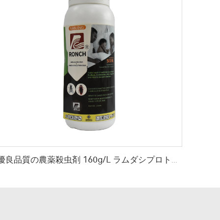
優良品質の農薬殺虫剤 160g/L ラムダシプロトリン+220g/L シアメトキサム SC 混合殺虫剤液