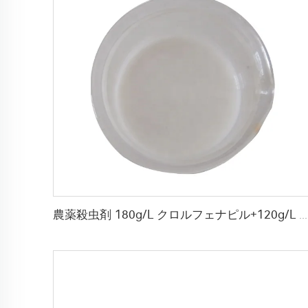
農薬殺虫剤 180g/L クロルフェナピル+120g/L インドキサカルブ SC クロルフェナピル インドキサカルブ 液体