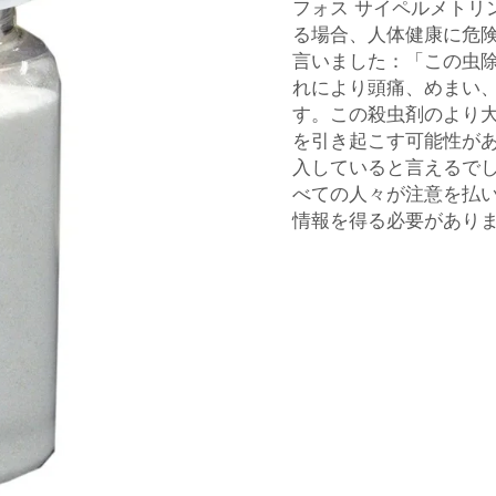
フォス サイペルメトリ
る場合、人体健康に危
言いました：「この虫
れにより頭痛、めまい
す。この殺虫剤のより
を引き起こす可能性が
入していると言えるで
べての人々が注意を払
情報を得る必要があり