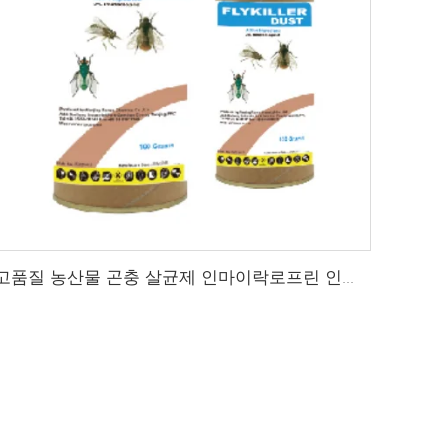
고품질 농산물 곤충 살균제 인마이락로프린 인마이락로프린 2%gr