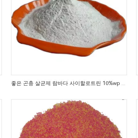
좋은 곤충 살균제 람바다 사이할로트린 10%wp 모기, 파리, 침팬지