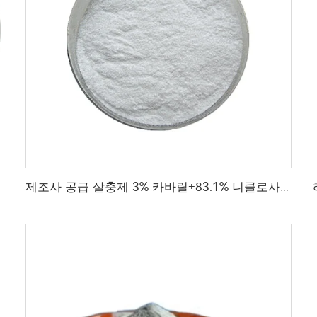
릴 wp
제조사 공급 살충제 3% 카바릴+83.1% 니클로사마이드 WP 해충 관리용