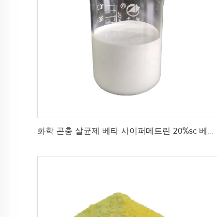
화학 곤충 살균제 베타 사이퍼메트린 20%sc 베타-사이퍼메트린 공장 가격