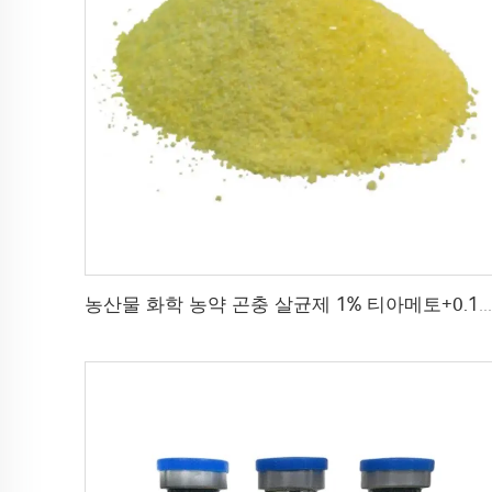
농산물 화학 농약 곤충 살균제 1% 티아메토+0.1% z-9-트리코센 wg 곤충 살균제