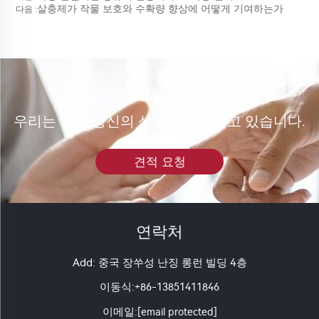
살충제가 작물 보호와 수확량 향상에 어떻게 기여하는가
다음 :
우리 제품 관심 있으신가요?
우리는 항상 당신의 상담을 기다리고 있습니다.
견적 요청
연락처
Add: 중국 장쑤성 난징 롱런 빌딩 4층
이동식:
+86-13851411846
이메일:
[email protected]