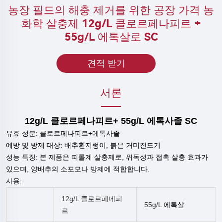
농장 필드의 해충 제거를 위한 공장 가격 농
화학 살충제 12g/L 클로르페나피르 +
55g/L 에톡살로 SC
견적 받기
서론
12g/L 클로르페나피르+ 55g/L 에톡사졸 SC
유효 성분: 클로르페나피르+에톡사졸
예방 및 방제 대상: 배추흰지렁이, 붉은 거미진드기
성능 특징: 본 제품은 피롤계 살충제로, 위독성과 접촉 살충 효과가
있으며, 양배추의 소포모나 방제에 적합합니다.
사용:
12g/L 클로르페네피
55g/L
에톡살
르