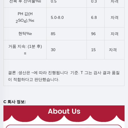
전복 후 잔여물%≤
0.5
0.3
자격
PH 값(H
5.0-8.0
6.8
자격
SO
),%
≤
2
4
현탁%≥
85
96
자격
거품 지속: (1분 후)
30
15
자격
≤
결론
:
생산은 ~에 따라 진행됩니다
기준.
T
그는 검사 결과 품질
이 적합하다고 판단했습니다.
C
회사 정보: