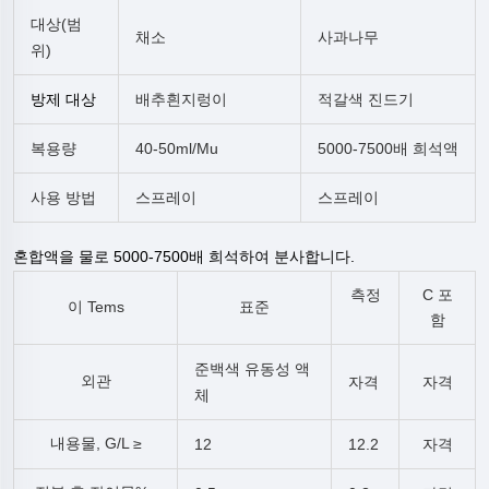
대상(범
채소
사과나무
위)
방제 대상
배추흰지렁이
적갈색 진드기
복용량
40-50ml/mu
5000-7500배 희석액
사용 방법
스프레이
스프레이
혼합액을 물로 5000-7500배 희석하여 분사합니다.
측정
C
포
이
Tems
표준
함
준백색 유동성 액
외관
자격
자격
체
내용물,
G/l
≥
12
12.2
자격