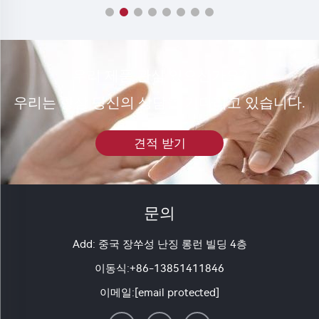
우리 제품 관심 있으신가요?
우리는 항상 당신의 상담을 기다리고 있습니다.
견적 받기
문의
Add: 중국 장쑤성 난징 롱런 빌딩 4층
이동식:
+86-13851411846
이메일:
[email protected]