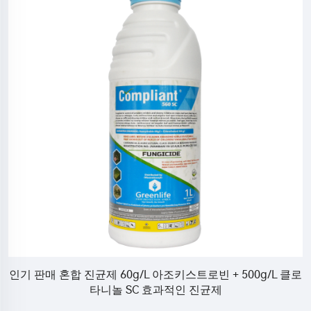
부코
인기 판매 혼합 진균제 60g/L 아조키스트로빈 + 500g/L 클로
타니놀 SC 효과적인 진균제