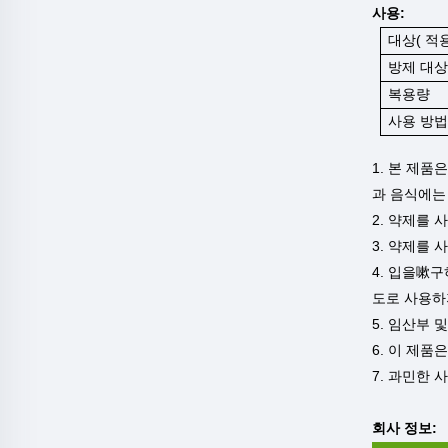
사용:
대상(
적
방제 대상
복용량
사용 방법
1. 본 제품
과 음식에는
2. 약제를 
3. 약제를 
4. 입을嗽
도로 사용하
5. 임산부 
6. 이 제품
7. 과민한
회사 정보: