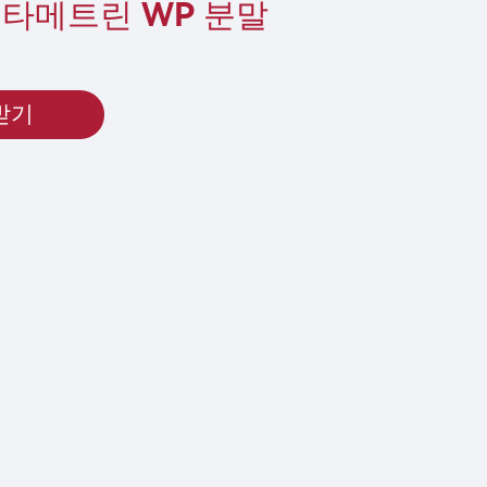
 델타메트린 WP 분말
받기