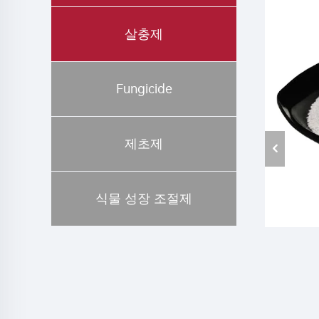
살충제
Fungicide
제초제
식물 성장 조절제