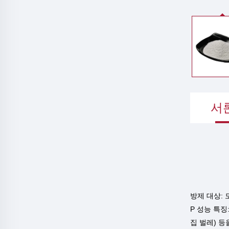
서
방제 대상: 
P
성능 특징:
집 벌레) 