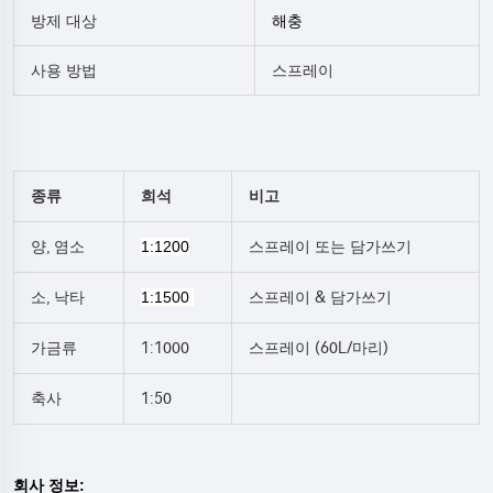
방제 대상
해충
사용 방법
스프레이
종류
희석
비고
양, 염소
1:1200
스프레이 또는 담가쓰기
소, 낙타
1:1500
스프레이 & 담가쓰기
가금류
1:1000
스프레이 (60L/마리)
축사
1:50
회사 정보: