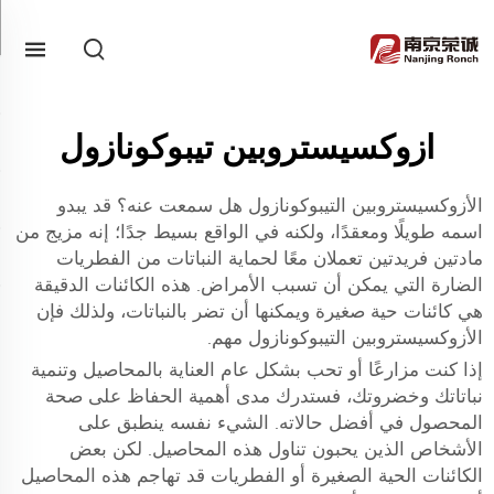
ازوكسيستروبين تيبوكونازول
الأزوكسيستروبين التيبوكونازول هل سمعت عنه؟ قد يبدو
اسمه طويلًا ومعقدًا، ولكنه في الواقع بسيط جدًا؛ إنه مزيج من
مادتين فريدتين تعملان معًا لحماية النباتات من الفطريات
الضارة التي يمكن أن تسبب الأمراض. هذه الكائنات الدقيقة
هي كائنات حية صغيرة ويمكنها أن تضر بالنباتات، ولذلك فإن
الأزوكسيستروبين التيبوكونازول مهم.
إذا كنت مزارعًا أو تحب بشكل عام العناية بالمحاصيل وتنمية
نباتاتك وخضروتك، فستدرك مدى أهمية الحفاظ على صحة
المحصول في أفضل حالاته. الشيء نفسه ينطبق على
الأشخاص الذين يحبون تناول هذه المحاصيل. لكن بعض
الكائنات الحية الصغيرة أو الفطريات قد تهاجم هذه المحاصيل