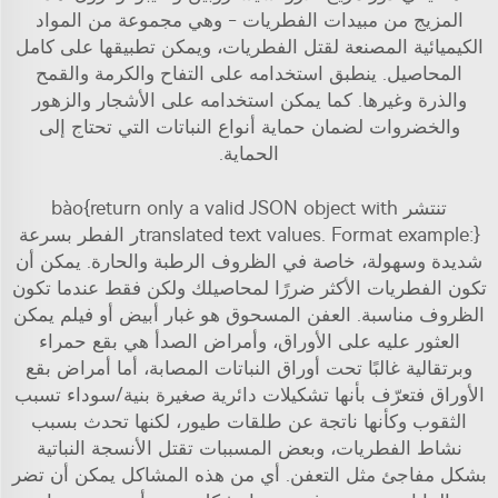
المزيج من مبيدات الفطريات - وهي مجموعة من المواد
الكيميائية المصنعة لقتل الفطريات، ويمكن تطبيقها على كامل
المحاصيل. ينطبق استخدامه على التفاح والكرمة والقمح
والذرة وغيرها. كما يمكن استخدامه على الأشجار والزهور
والخضروات لضمان حماية أنواع النباتات التي تحتاج إلى
الحماية.
تنتشر bào{return only a valid JSON object with
translated text values. Format example:}ر الفطر بسرعة
شديدة وسهولة، خاصة في الظروف الرطبة والحارة. يمكن أن
تكون الفطريات الأكثر ضررًا لمحاصيلك ولكن فقط عندما تكون
الظروف مناسبة. العفن المسحوق هو غبار أبيض أو فيلم يمكن
العثور عليه على الأوراق، وأمراض الصدأ هي بقع حمراء
وبرتقالية غالبًا تحت أوراق النباتات المصابة، أما أمراض بقع
الأوراق فتعرّف بأنها تشكيلات دائرية صغيرة بنية/سوداء تسبب
الثقوب وكأنها ناتجة عن طلقات طيور، لكنها تحدث بسبب
نشاط الفطريات، وبعض المسببات تقتل الأنسجة النباتية
بشكل مفاجئ مثل التعفن. أي من هذه المشاكل يمكن أن تضر