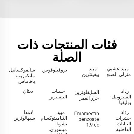
فئات المنتجات ذات
الصلة
مبيد عشبي
مبيد
بروفينوفوس
سايموكسانيل
منزلي الصنع
بيفينثرين
مانكوزيب
باهاماس
رذاذ
حبيبات
ديثان
السايفلوثرين
الفيبرونيل
البيفنترين
جزر القمر
بوليفيا
رذاذ
مبيد
لامدا
Emamectin
حشرات
الثياميثوكسام
سيهالوثرين
benzoate
النباتات
تشوبا،
1.9 ec
الداخلية
ميسوري،