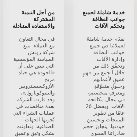
خدمة شاملة لجميع
من أجل التنمية
جوانب النظافة
المشتركة
وتحكم الآفات
والاستفادة المتبادلة
نقدّم خدمةً شاملةً
في مجال التعاون
لعملائنا في جميع
مع العملاء، تتبع
جوانب النظافة
شركة رونش
وإدارة الآفات.
السياسة المؤسسية
ونحقّق ذلك من
التي تنص على أن
خلال الجمع بين فهمٍ
«الجودة هي حياة
عميقٍ لأعمالهم
مزيج
وحلولٍ متفوّقةٍ
الأزوكسيستروبين
ومعرفةٍ متخصصةٍ
والتيبوكونازول»،
في مجال مكافحة
وقد فازت الشركة
الآفات. وبفضل 26
بعدة مناقصات في
عامًا من تطوير
عمليات الشراء التي
المنتجات وتحسين
تُجريها الجهات
جودتها، يتجاوز حجم
الصناعية، وتعاونت
صادراتنا السنوي
بشكل وثيقٍ وعميقٍ