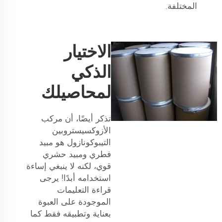
المختلفة.
الاختيار
الذكي
لمحاصيلك
تذكر أيضًا، أن مركب
الأزوكسيستروبين
التيبوكونازول هو مبيد
فطري ومبيد حشري
قوي، لكنه لا ينبغي إساءة
استخدامه أبدًا! يرجى
قراءة التعليمات
الموجودة على العبوة
بعناية وتطبيقه فقط كما