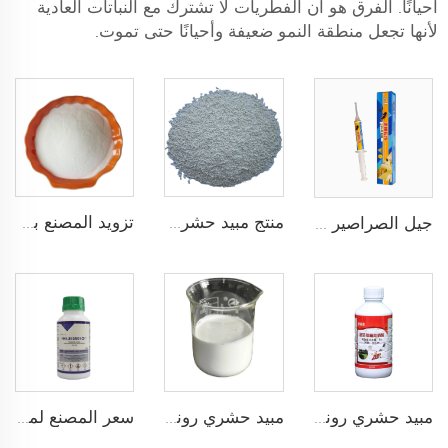
أحيانًا. الفرق هو أن الفطريات لا تشترك مع النباتات العادية
لأنها تجعل منطقة النمو ضعيفة وأحيانًا حتى تموت.
منتج مبيد حشري زراعي ثايميثوكسام 1% WDG 25% WG CAS 153719-23-4 ثايميثوكسام 25wg
تزويد المصنع بمبيد حشري يحتوي على 2.65% تتراميثرين + 34.1% بيتا-سيبريميثرين WP
جيل الصراصير 2.5% إيميداكولبريد جيل الصراصير الطعم 2.5% إيميداكولبريد الجيل عالي الجودة
مبيد حشري رونش مبيعات ساخنة دلتاميثرين 5% EW لمكافحة الآفات
مبيد حشري رونش الساخن مبيد حشري لامدا سايالوثرين 5% EW سائل للقضاء على البعوض بسعر معقول
سعر المصنع لمبيد الفطريات فلواسينام فلواسينام 50% SC للزراعة