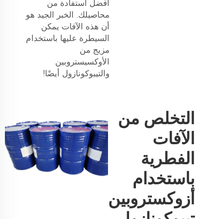
أفضل استفادة من
محاصيلك. الخبر الجيد هو
أن هذه الآفات يمكن
السيطرة عليها باستخدام
مزيج من
الأوكسيستروبين
والتيبوكونازول أيضًا!
التخلص من
الآفات
الفطرية
باستخدام
أزوكستروبين
تيبوكونازول