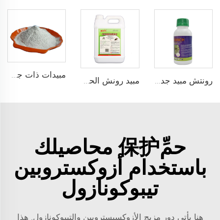
مبيدات ذات جودة عالية مبيد حشري أزاميثيفوس 50%WP بسعر المصنع لمكافحة الآفات
رونتش مبيد جديد D-phenothrin 100g/L ME لاستخدام الصحة العامة
مبيد رونش الحشري 1% تتراميثرين + 1% ريتش-دي-تي-فينوثرين ULV
حمِّ保护 محاصيلك
باستخدام أزوكستروبين
تيبوكونازول
هنا يأتي دور مزيج الأزوكسيستروبين والتيبوكونازول. هذا