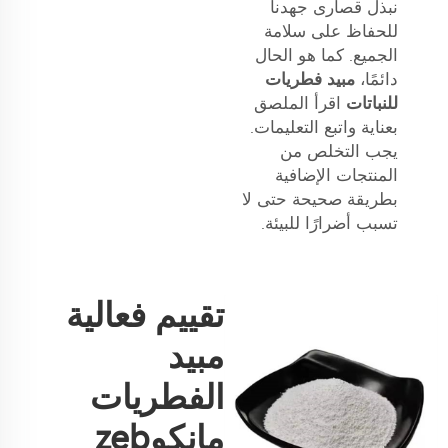
نبذل قصارى جهدنا
للحفاظ على سلامة
الجميع. كما هو الحال
دائمًا،
مبيد فطريات
للنباتات
اقرأ الملصق
بعناية واتبع التعليمات.
يجب التخلص من
المنتجات الإضافية
بطريقة صحيحة حتى لا
تسبب أضرارًا للبيئة.
تقييم فعالية
مبيد
الفطريات
مانكوzeb