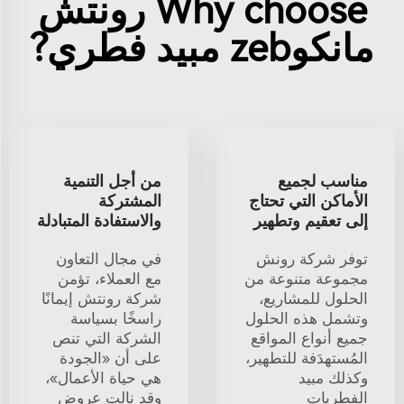
Why choose رونتش
مانكوzeb مبيد فطري?
مناسب لجميع
من أجل التنمية
الأماكن التي تحتاج
المشتركة
إلى تعقيم وتطهير
والاستفادة المتبادلة
توفر شركة رونش
في مجال التعاون
مجموعة متنوعة من
مع العملاء، تؤمن
الحلول للمشاريع،
شركة رونتش إيمانًا
وتشمل هذه الحلول
راسخًا بسياسة
جميع أنواع المواقع
الشركة التي تنص
المُستهدَفة للتطهير،
على أن «الجودة
وكذلك مبيد
هي حياة الأعمال»،
الفطريات
وقد نالت عروض