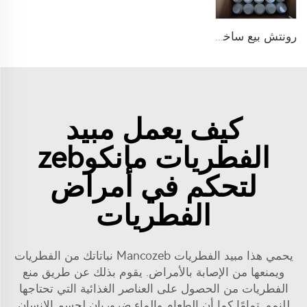
رونتش بيع ساخن مبيد فطري زراعي فلاوتريافول 25% SC فلاوتريافول مبيد حشري
كيف يعمل مبيد
الفطريات مانكوzeb
لتحكم في أمراض
الفطريات
يحمي هذا مبيد الفطريات Mancozeb نباتاتك من الفطريات
ويمنعها من الإصابة بالأمراض. يقوم بذلك عن طريق منع
الفطريات من الحصول على العناصر الغذائية التي تحتاجها
للنمو. تمامًا كما أن الطعام والماء ضروريان لجسم الإنسان