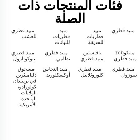
فئات المنتجات ذات
الصلة
مبيد فطري
مبيد
مبيد
مبيد فطري
فطريات
فطريات
للعشب
للحديقة
للنباتات
مانكوzeb
بافيستين
مبيد فطري
مبيد فطري
مبيد فطري
مبيد فطري
نظامي
تيبوكونازول
مبيد فطري
مبيد فطري
مبيد النحاس
مسحوق
تيبوزول
كلوروثلانيل
أوكسكلوريد
دلتاميثرين
في ترينيداد،
كولورادو،
الولايات
المتحدة
الأمريكية