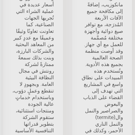
مانكوزيب، إضافةً
أسعار عديدة في
إلى مكافحة جميع
عملية الشراء التي
الآفات الأربعة
تُجريها الجهات
المُدرَجة، مع توافر
الصناعية، كما
صيغ دوائية وأجهزة
تعاونت تعاونًا وثيقًا
مختلفة مُصمَّمة
وعميقًا مع عددٍ كبير
للعمل مع أي جهاز.
من المعاهد البحثية
وقد أوصت منظمة
والشركات البارزة،
الصحة العالمية
وبنت بذلك سمعةً
بجميع هذه الأدوية.
ممتازةً لشركة
وتُستخدم هذه
رونتش في مجال
المبيدات على نطاق
النظافة البيئية
واسع في المشاريع
العامة. وبجهودٍ لا
التي تهدف إلى
تنقطع وعملٍ دؤوب،
القضاء على الذباب
وباستخدام خدماتٍ
والبعوض
عالية الجودة
والصراصير والنمل
ومنتجات استثنائية،
وال(termite)
ستقوم الشركة
والنمل الناري
بتطوير قدراتها
الأحمر، وكذلك في
التنافسية الأساسية