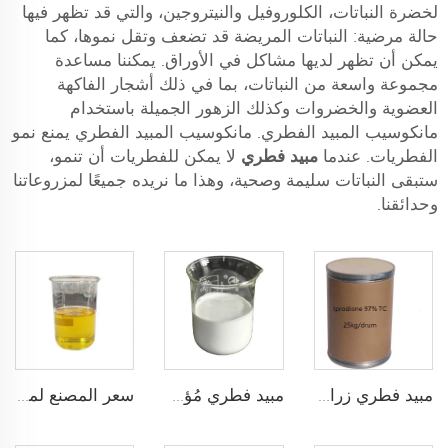
لخضرة النباتات، الكلوروفيل والنيتروجين، والتي قد تظهر فيها
حالة مرضية: النباتات المريضة قد تضعف وتقل نموها، كما
يمكن أن تظهر لديها مشاكل في الأوراق. يمكننا مساعدة
مجموعة واسعة من النباتات، بما في ذلك أشجار الفاكهة
العضوية والخضروات وكذلك الزهور الجميلة باستخدام
مانكوسيب المبيد الفطري. مانكوسيب المبيد الفطري يمنع نمو
الفطريات. عندما
مبيد فطري
لا يمكن للفطريات أن تنمو،
ستبقى النباتات سليمة وصحية، وهذا ما نريده جميعًا لمزروعاتنا
وحدائقنا.
مبيد فطري مُؤهل 2.5% فلاوتروفال + 2.5% ثيابندازول SC بسعر المصنع
مبيد فطري زراعي إبروديون 97%TC إبروديون tc CAS 36734-19-7
سعر المصنع لمبيد فطري هكساكونازول 5%EC 10%EC بجودة جيدة