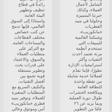
الشامل لأعمال
رائدةً في قطاع
العملاء، وكذلك
تنظيف وتطهير
خبرتنا المتميزة
البيئة العامة.
وحلولنا في مبيد
واستنادًا إلى السوق
الفطريات
العالمي، فإنها تدمج
«مانكوزيب»،
عن كثب خصائص
وشبكتنا العالمية
مختلف القطاعات
للمبيعات التي
والمساحات العامة،
تستخدم أنظمة
مع التركيز على
مرنة تعتمد أحدث
متطلبات العملاء
التقنيات وأكثر
والسوق، والاعتماد
استراتيجيات الإدارة
على قدرات بحث
تطورًا، فإننا نقدّم
وتطوير مستقلة
لعملائنا خدمة شاملة
قوية تجمع بين
من نقطة واحدة
أفضل التقنيات،
للنظافة العامة
والتكيف السريع مع
ومكافحة الحشرات
المتطلبات المتغيرة
طوال دورة العملية.
للعملاء، وتوفير مبيد
وبما يزيد عن ٢٦
فطري «مانكوزيب»
عامًا من التطوير
آمن وموثوق وعالي