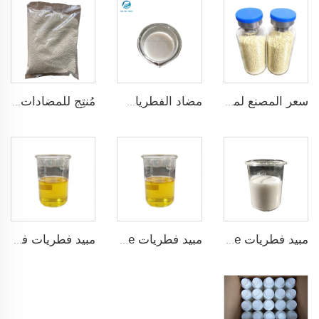
سعر المصنع لمضاد الفطريات ثيوFanate-Methyl 70% WDG CAS 23564-05-8
مضاد الفطريات الشائع ثيوFanate-Methyl 50%SC بسعر المصنع
مُنتِج للمضادات الفطرية الزراعية مانكوzeb 80%WDG مانكوzeb WG بسعر رخيص
مبيد فطريات Difenoconazole يحتوي على 25% SC سائل ذو كفاءة عالية
مبيد فطريات Difenoconazole شائع البيع بنسبة 25% EC سائل بسعر المصنع
مبيد فطريات فعال Triadimefon بنسبة 25% EC Triadimefon EC