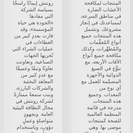
المنتجات لمكافحة
رونتش إيمانًا راسخًا
الأعشاب الضارة
بسياسة الشركة
في مناطق السرعة،
التي مفادها:
لمساعدتك في إنجاز
«الجودة هي حياة
مشروعك. وتشمل
المؤسسة»، وقد
هذه المنتجات جميع
فازت بعددٍ كبير من
أنواع المُعقِّمات
العطاءات في
والمُطهِّرات، وكذلك
عمليات الشراء التي
مكافحة جميع أنواع
تُجريها الجهات
الآفات الأربعة، مع
الصناعية، وتعاونت
تنوُّع في الصيغ
تعاونًا وثيقًا وعميقًا
الدوائية والأجهزة
مع عددٍ كبير من
المصمَّمة للعمل مع
المعاهد البحثية
أي نوع من
والشركات البارزة،
المعدات. وجميع
وبنت سمعةً ممتازةً
هذه المنتجات
لشركة رونتش في
مدرجة في قائمة
مجال النظافة البيئية
المنظمة العالمية
العامة. وبجهودٍ
للصحة كمنتجات
متواصلةٍ وعملٍ
موصى بها. وهي
دؤوبٍ، وباستخدام