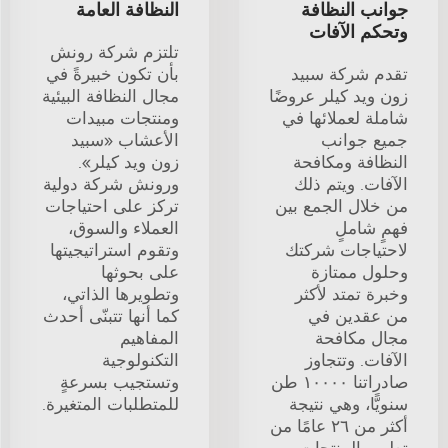
جوانب النظافة
النظافة العامة
وتحكم الآفات
تلتزم شركة رونش
تقدم شركة سبيد
بأن تكون خبيرةً في
زون ويد كيلر عروضًا
مجال النظافة البيئية
شاملة لعملائها في
ومنتجات مبيدات
جميع جوانب
الأعشاب «سبيد
النظافة ومكافحة
زون ويد كيلر».
الآفات. ويتم ذلك
ورونش شركة دولية
من خلال الجمع بين
تركز على احتياجات
فهمٍ شاملٍ
العملاء والسوق،
لاحتياجات شركتك
وتقوم استراتيجيتها
وحلول ممتازة
على بحوثها
وخبرة تمتد لأكثر
وتطويرها الذاتي،
من عقدين في
كما أنها تتبنّى أحدث
مجال مكافحة
المفاهيم
الآفات. وتتجاوز
التكنولوجية
صادراتنا ١٠٠٠٠ طن
وتستجيب بسرعةٍ
سنويًّا، وهي نتيجة
للمتطلبات المتغيرة.
أكثر من ٢٦ عامًا من
تطوير المنتجات