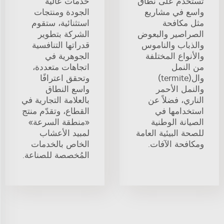
تُستخدم على نطاق
خدمات عالية
واسع في مشاريع
الجودة ومنتجات
مثل مكافحة
استثنائية، ستقوم
الصراصير والبعوض
الشركة بتطوير
والذباب والناموس
قدراتها التنافسية
والأنواع المختلفة
الجوهرية في
من النمل
اتجاهات متعددة،
وال(termite)
وتحقق اعترافًا
والنمل الأحمر
واسع النطاق
الناري، فضلاً عن
بالعلامة التجارية في
استخدامها في
القطاع، وتقدّم منتج
الصيانة الوطنية
«منطقة السرعة»
للصحة البيئية العامة
لمبيد الأعشاب
ومكافحة الآفات.
الخاص بالخدمات
المُخصصة للصناعة.