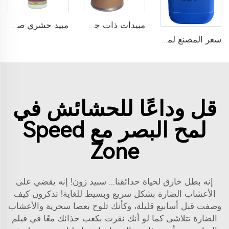
مبيدات ذات جودة عالية هكسافلومورون حشرة النمل الأبيض 97% TC هكسافلومورون رقم الكاس 86479-06-3
مبيد حشري صحي عام للاستخدام الزراعي برمترين 10% ME مبيد حشري برمترين بسمية منخفضة
سعر المصنع لمبيد الحشرات بيرميثرين 95% TC بيرميثرين - مبيد حشري زراعي
قل وداعًا للحشائش في
لمح البصر مع Speed
Zone
إنه بطل خارق لحياة حدائقنا... سبيد زون! إنه يقضي على
الأعشاب الضارة بشكل سريع وبسيط للغاية! تذكرون كيف
وصفت قبل أسابيع قليلة، وكأنك تلوح بعصا سحرية والأعشاب
الضارة تتلاشى كما لو أنك نقرت بكعب حذائك معًا في فيلم