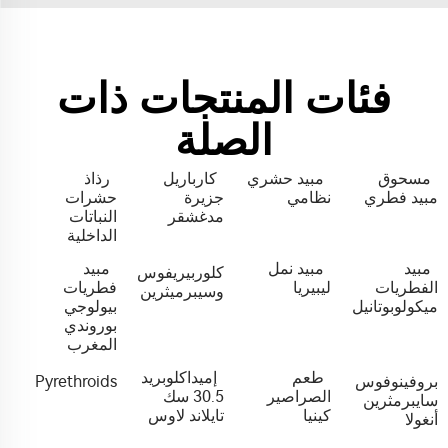
فئات المنتجات ذات
الصلة
مسحوق
مبيد حشري
كارباريل
رذاذ
مبيد فطري
نظامي
جزيرة
حشرات
مدغشقر
النباتات
الداخلية
مبيد
مبيد نمل
مبيد
كلوربيريفوس
الفطريات
ليبيريا
فطريات
وسيبرميثرين
ميكولوبوتانيل
بيولوجي
بوروندي
المغرب
طعم
إميداكلوبريد
بروفينوفوس
Pyrethroids
الصراصير
30.5 سك
سايبرمثرين
كينيا
تايلاند لاوس
أنغولا