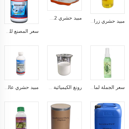
مبيد حشري 0.2% لامدا سايالوثرين + 7% كارباميل مسحوق DP
مبيد حشري زراعي مختلط 100g/L أسيتامبريد + 20g/L إماكتين بنزوات EC
سعر المصنع للمبيدات القوية منتجات سايالوثرين لامبدا - سايالوثرين لامبدا 10% CS
سعر الجملة لماء المرحاض فلوريدا معطر طارد للبعوض وجودة جيدة
رونغ الكيميائية مبيد حشري بيفنثرين 2.5%SC لمكافحة الحشرات الخشبية بسعر المصنع
مبيد حشري عالي الجودة 1% بيتا سيبرمترين + 6% بيريميفرس-ميثيل EW بسعر المصنع