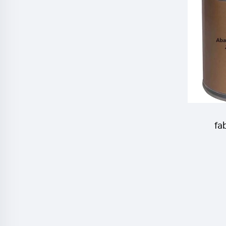
Chlor
fab
A
Abame