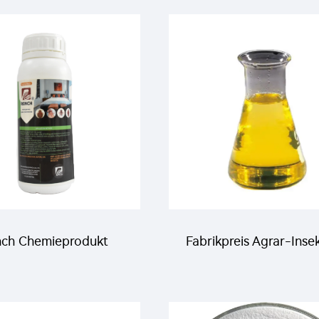
rofenofos+50g/L
Thiamethoxam+100
ufenuron EC zur
Lambda-
ädlingsbekämpfung
Cyhalothrin+500g/
Chlorfenapyr SC
ch Chemieprodukt
Fabrikpreis Agrar-Insek
izid 10.6% Lambda-
10g/L Emamectin Benz