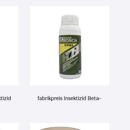
g/L
Imidacloprid+100g/L
Lambda-Cyhalothrin SC mit
L
hoher Wirksamkeit
tizid
fabrikpreis Insektizid Beta-
oat +
Cyfluthrin 12,5%SC, 2,5%SC,