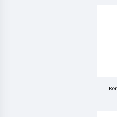
P
L
Sch
Ron
Pest