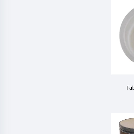
Cy
T
Fab
Inse
Cy