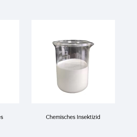
es
Chemisches Insektizid
0g/L
Pestizid 300g/L