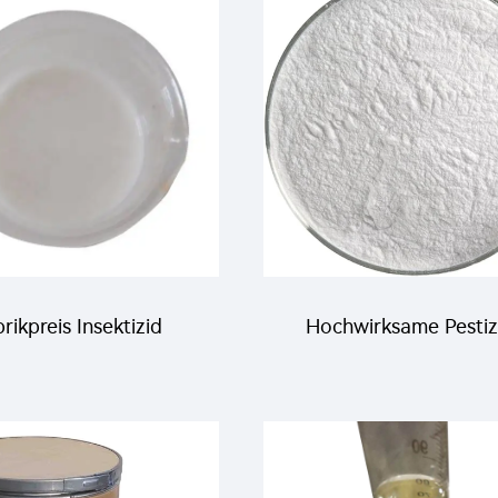
halothrin + 14.1%
20g/L Lufenuron E
hiamethoxam SC
rikpreis Insektizid
Hochwirksame Pestiz
ktizid 120g/L Beta-
Insektizid Propoxur 5
fluthrin + 240g/L
Propoxur Pulver CAS 