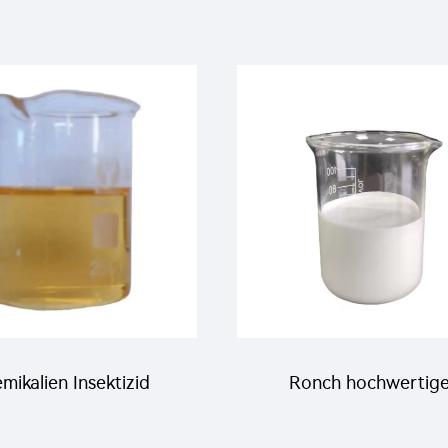
mikalien Insektizid
Ronch hochwertig
Pestizid 500g/L
Insektizid Pestizid 12