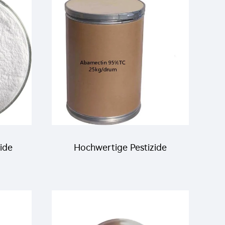
C
2,5EC, 5%EC, 12,5EC mit
hoher Qualität
ide
Hochwertige Pestizide
% DP
Abamectin 95% TC
114-
Abamectin technisch