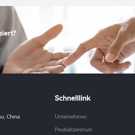
Acetamiprid sl mit
günstigem Preis
siert?
Schnelllink
su, China
Unternehmen
Produktzentrum