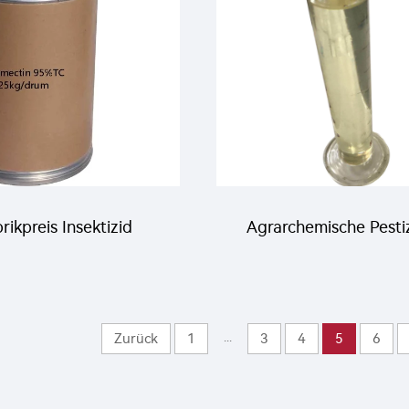
fenapyr SC mit hoher
26-1
Qualität
rikpreis Insektizid
Agrarchemische Pesti
bamectin Pulver
Insektizid für die
ctin 95%TC mit hoher
Landwirtschaft 35g
...
Zurück
1
3
4
5
6
Qualität
Abamectin+200g/