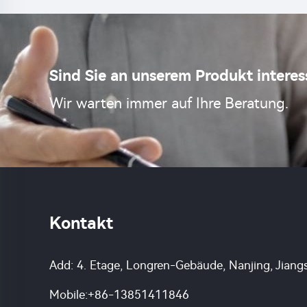
Sind Sie an unserem Produkt interes
Wir warten immer auf Ihre Beratung.
Kontakt
Add: 4. Etage, Longren-Gebäude, Nanjing, Jiang
Mobile:
+86-13851411846