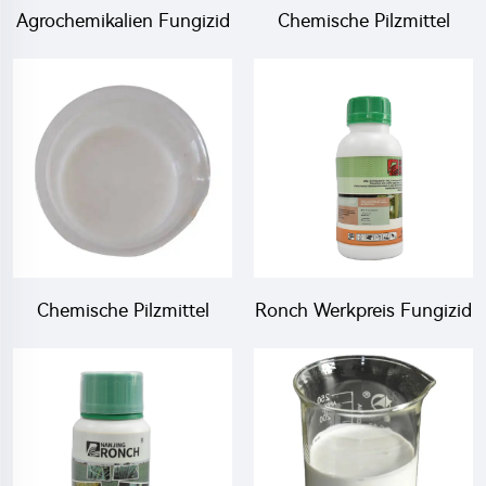
Agrochemikalien Fungizid
Chemische Pilzmittel
40% Carbendazim + 5%
200g/L
Hexaconazol WP mit
Azoxystrobin+120g/L
hoher Effizienz
Cyproconazol SC
wirksames Pilzmittel
Chemische Pilzmittel
Ronch Werkpreis Fungizid
325g/L
Prothioconazol 480g/L SC
Carbendazim+25g/L
Hexaconazol SC zum
Fabrikpreis