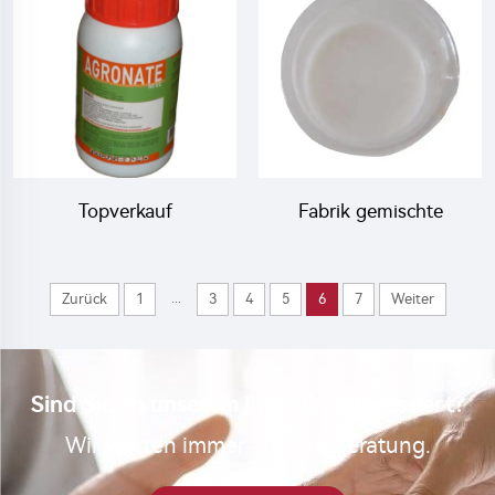
Fabrikpreis
25% EC
Topverkauf
Fabrik gemischte
Agrochemikalie Fungizid
Insektizide Fungizide
50% Imazalil EC mit
25g/L Difenoconazol +
...
Zurück
1
3
4
5
6
7
Weiter
Fabrikpreis
25g/L Fludioxonil +
265.5g/L Thiamethoxam
SC
Sind Sie an unserem Produkt interessiert?
Wir warten immer auf Ihre Beratung.