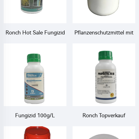
Pflanzenschutzmittel mit
Ronch Hot Sale Fungizid
Azoxystrobin 25%SC,
125g/L Difenoconazol +
hochwertiges
200g/L Azoxystrobin SC
Azoxystrobin SC
Azoxystrobin
Definoconazol 325sc
Fungizid 100g/L
Ronch Topverkauf
Myclobutanil + 25g/L
Fungizid Propiconazol
Prochloraz EC mit
Fungizid Propiconazol