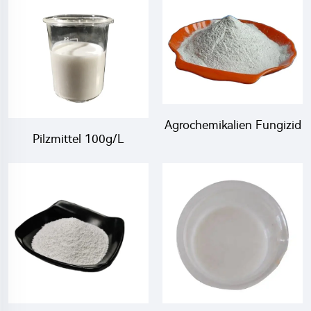
Agrochemikalien Fungizid
Pilzmittel 100g/L
40% Carbendazim + 5%
Thiophanat-
Hexaconazol WP mit
Methyl+400g/L
hoher Effizienz
Tebuconazol SC mit
Fabrikpreis