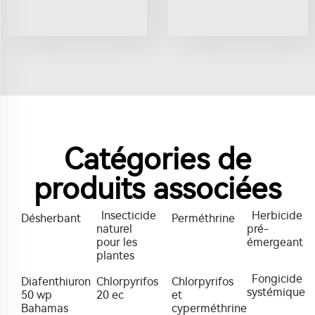
Catégories de
produits associées
Insecticide
Herbicide
Désherbant
Perméthrine
naturel
pré-
pour les
émergeant
plantes
Fongicide
Diafenthiuron
Chlorpyrifos
Chlorpyrifos
systémique
50 wp
20 ec
et
Bahamas
cyperméthrine