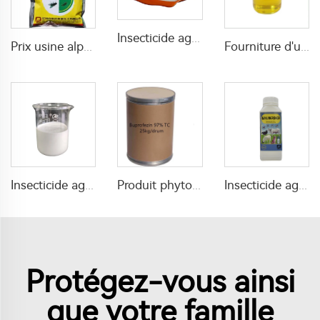
Insecticide agricole 0,45 % propoxur + 0,15 % alpha-cyperméthrine DP
Prix usine alpha cypermethrin insecticide alpha-cypermethrin 5%WP avec une efficacité élevée
Fourniture d'usine 40g/L Pirimiphos-méthyl + 10g/L perméthrine EC insecticide liquide efficace
Insecticide agricole RONCH imidaclopride Imidacloprid 35%SC pour l'élimination des termites
Produit phytosanitaire agricole très efficace Buprofezin 97% TC Buprofezin insecticide au prix usine
Insecticide agricole Permethrin 15%EW avec faible toxicité et prix abordable
Protégez-vous ainsi
que votre famille