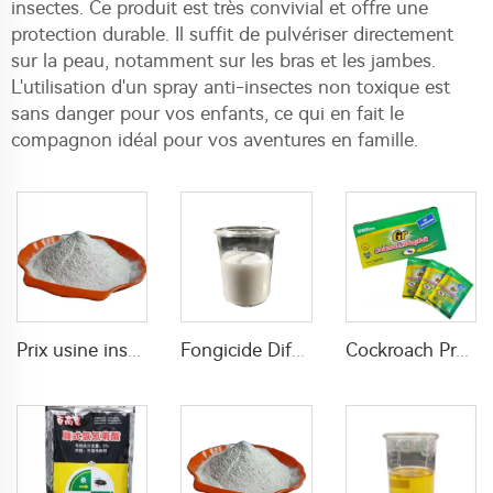
insectes. Ce produit est très convivial et offre une
protection durable. Il suffit de pulvériser directement
sur la peau, notamment sur les bras et les jambes.
L'utilisation d'un spray anti-insectes non toxique est
sans danger pour vos enfants, ce qui en fait le
compagnon idéal pour vos aventures en famille.
Prix usine insecticide Diflubenzuron 25%GP 50%GP Poudre de diflubenzuron CAS 35367-38-5
Fongicide Difenoconazole 25%SC liquide à haute efficacité
Cockroach Propoxur GR très efficace Propoxur 1,5 % GR insecticide chimique pour tuer les blattes