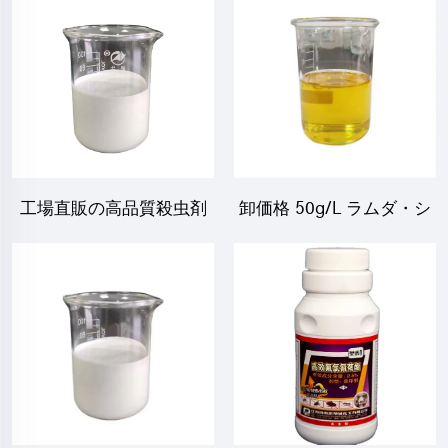
工場直販の高品質殺虫剤
卸価格 50g/L ラムダ・シ
農薬 トルフェンピラード
ハロートリン + 100g/L ピ
15%SC 40%SC
リミカルブ EC 高品質