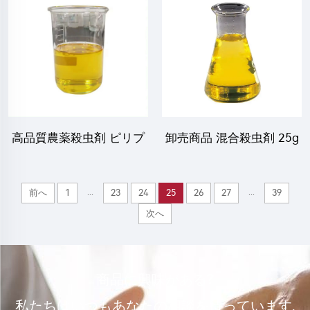
リン EC 工場価格付き
ME 品質が良い
高品質農薬殺虫剤 ピリプ
卸売商品 混合殺虫剤 25g
ロフェン 10%EC 35%EC
／L イマダクロプリド＋
ハエや蚊を退治するため
25g／L ビフェントリン
...
...
前へ
1
23
24
25
26
27
39
EC 高効率
次へ
商品に興味がある?
私たちはいつもあなたの相談を待っています.