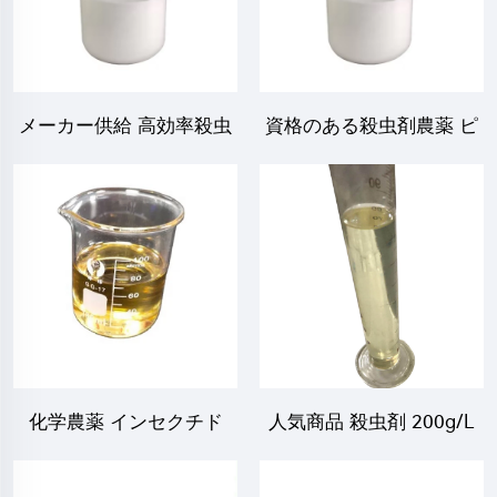
メーカー供給 高効率殺虫
資格のある殺虫剤農薬 ピ
剤 125g/L ベータ-シフル
リプロキフェン 5%EW
トリン+9g/L ウニコナゾ
10%EW 工場価格付き
ール SC
CAS 95737-68-1
化学農薬 インセクチド
人気商品 殺虫剤 200g/L
18g/L アバメクチン
ピリプロキフェン
+112g/L フェンプロパト
+120g/L アセタミプリド