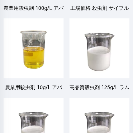
農業用殺虫剤 100g/L アバ
工場価格 殺虫剤 サイフル
メクチン+1g/L ウニコナ
トリン 広範囲効果を持つ
ゾール SC アバメクチン殺
殺虫剤 ベータ サイフルト
虫剤
リン 2.5%SC ベッドバグ
用
農業用殺虫剤 10g/L アバ
高品質殺虫剤 125g/L ラム
メクチン+100g/L ビフェ
ダ・シハロトリン
ンスリン EC アバメクチン
+375g/L ブプロフェジン
ec
SC 農業用