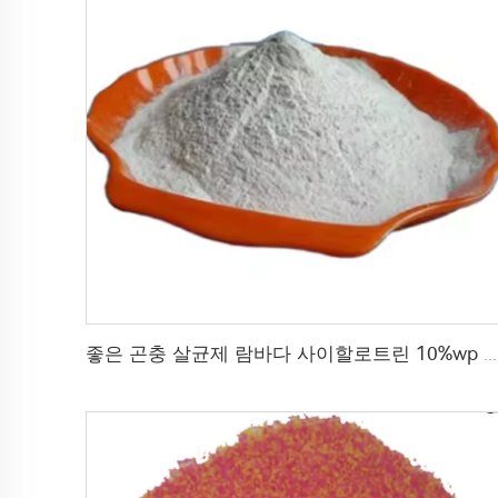
좋은 곤충 살균제 람바다 사이할로트린 10%wp 모기, 파리, 침팬지