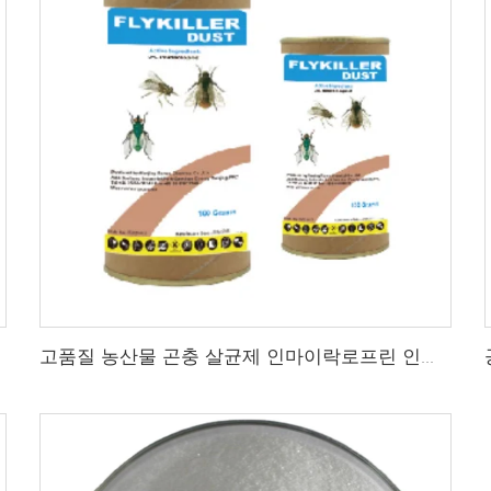
고품질 농산물 곤충 살균제 인마이락로프린 인마이락로프린 2%gr