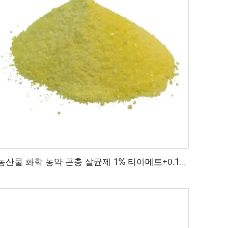
농산물 화학 농약 곤충 살균제 1% 티아메토+0.1% z-9-트리코센 wg 곤충 살균제