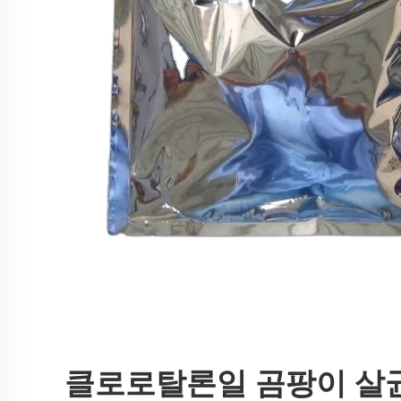
클로로탈론일 곰팡이 살