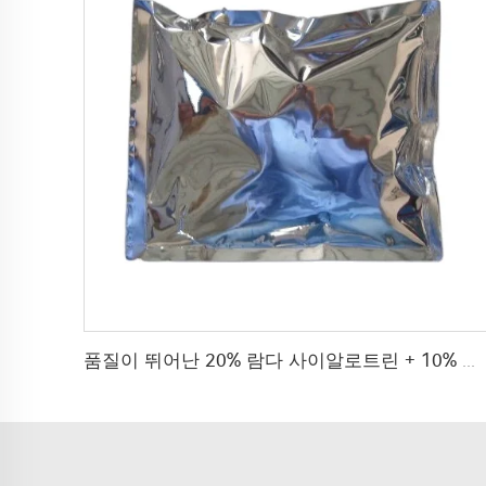
품질이 뛰어난 20% 람다 사이알로트린 + 10% 이마미클로프리드 WP 로나치 살충제 특가 판매