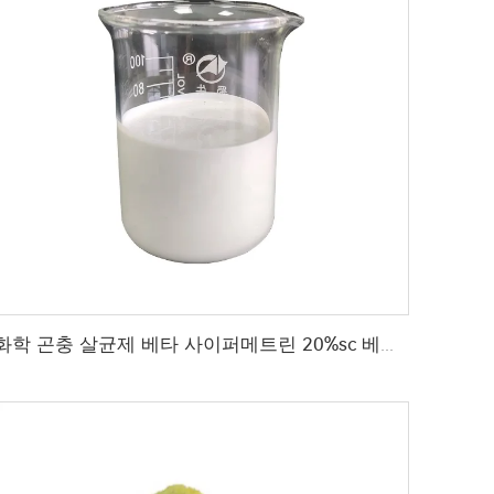
화학 곤충 살균제 베타 사이퍼메트린 20%sc 베타-사이퍼메트린 공장 가격